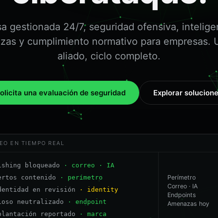
a gestionada 24/7, seguridad ofensiva, intelige
as y cumplimiento normativo para empresas. 
aliado, ciclo completo.
olicita una evaluación de seguridad
Explorar solucion
EO EN TIEMPO REAL
ertos contenido
· perímetro
dentidad en revisión
· identity
Perímetro
Correo · IA
ioso neutralizado
· endpoint
Endpoints
plantación reportado
· marca
Amenazas hoy
terceptado
· red · IA