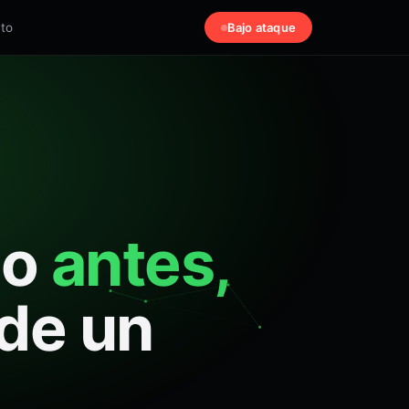
to
Bajo ataque
io
antes,
de un