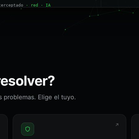
 verificado
· SaaS
resolver?
problemas. Elige el tuyo.
↗
↗