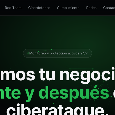
Red Team
Ciberdefense
Cumplimiento
Redes
Contac
Monitoreo y protección activos 24/7
mos tu negoc
nte y después
ciberataque.