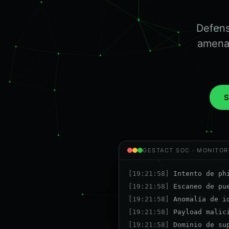
Defens
amenaz
S
GESTACT SOC · MONITOR
[19:21:58]
Escaneo de pu
[19:21:58]
Anomalía de i
[19:21:58]
Payload malic
[19:21:58]
Dominio de su
[19:22:01]
Tráfico C2 in