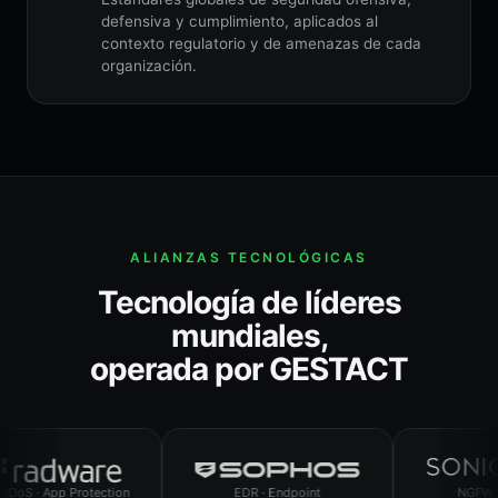
defensiva y cumplimiento, aplicados al
contexto regulatorio y de amenazas de cada
organización.
ALIANZAS TECNOLÓGICAS
Tecnología de líderes
mundiales,
operada por GESTACT
App Protection
EDR · Endpoint
NGFW · SD-W