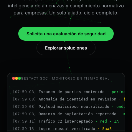
inteligencia de amenazas y cumplimiento normativo
para empresas. Un solo aliado, ciclo completo.
Solicita una evaluación de seguridad
Explorar soluciones
GESTACT SOC · MONITOREO EN TIEMPO REAL
[07:59:08]
Escaneo de puertos contenido
· perímetr
[07:59:08]
Anomalía de identidad en revisión
· ide
[07:59:08]
Payload malicioso neutralizado
· endpoi
[07:59:08]
Dominio de suplantación reportado
· mar
[07:59:11]
Tráfico C2 interceptado
· red · IA
[07:59:13]
Login inusual verificado
· SaaS