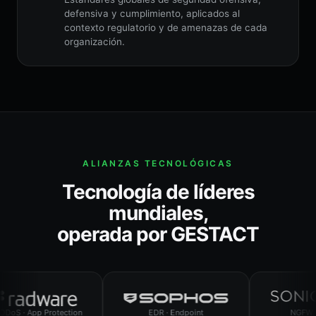
defensiva y cumplimiento, aplicados al
contexto regulatorio y de amenazas de cada
organización.
ALIANZAS TECNOLÓGICAS
Tecnología de líderes
mundiales,
operada por GESTACT
 App Protection
EDR · Endpoint
NGFW · SD-W