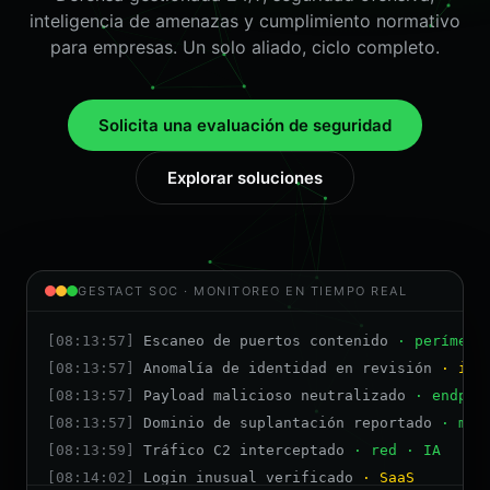
inteligencia de amenazas y cumplimiento normativo
para empresas. Un solo aliado, ciclo completo.
Solicita una evaluación de seguridad
Explorar soluciones
GESTACT SOC · MONITOREO EN TIEMPO REAL
[08:13:57]
Escaneo de puertos contenido
· perímetr
[08:13:57]
Anomalía de identidad en revisión
· ide
[08:13:57]
Payload malicioso neutralizado
· endpoi
[08:13:57]
Dominio de suplantación reportado
· mar
[08:13:59]
Tráfico C2 interceptado
· red · IA
[08:14:02]
Login inusual verificado
· SaaS