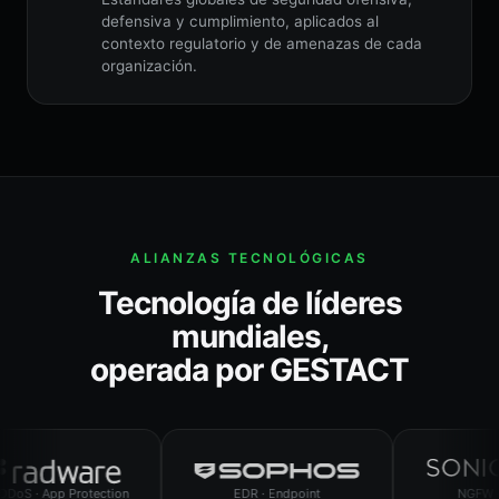
defensiva y cumplimiento, aplicados al
contexto regulatorio y de amenazas de cada
organización.
ALIANZAS TECNOLÓGICAS
Tecnología de líderes
mundiales,
operada por GESTACT
App Protection
EDR · Endpoint
NGFW · SD-WA